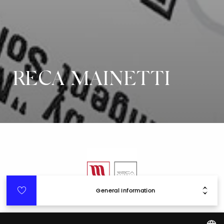
RECA MAINETTI
General Information
Login