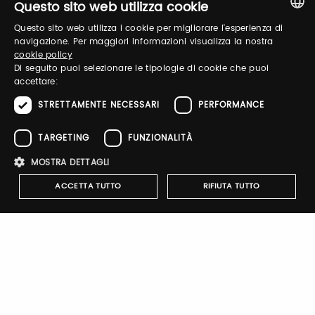
Questo sito web utilizza cookie
Questo sito web utilizza i cookie per migliorare l'esperienza di
ITALIAN
Log in to manage your profile, obtain tickets
navigazione. Per maggiori informazioni visualizza la nostra
cookie policy
and organize your visit to our fairs.
ENGLISH
Di seguito puoi selezionare le tipologie di cookie che puoi
accettare:
STRETTAMENTE NECESSARI
PERFORMANCE
Email / username
TARGETING
FUNZIONALITÀ
MOSTRA DETTAGLI
Password
ACCETTA TUTTO
RIFIUTA TUTTO
Forgot password?
Strettamente necessari
Performance
Targeting
Funzionalità
I cookie strettamente necessari consentono le funzionalità principali
del sito web come l'accesso dell'utente e la gestione dell'account. Il
sito web non può essere utilizzato correttamente senza i cookie