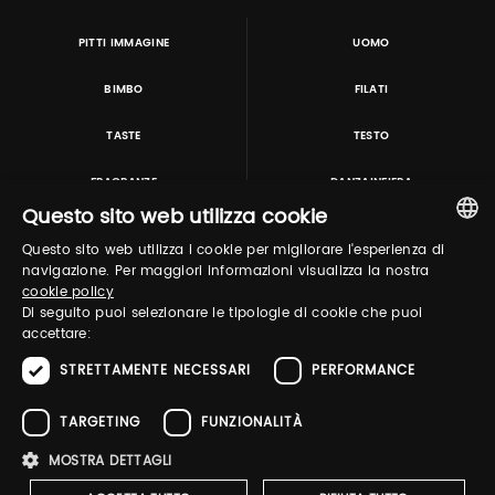
PITTI IMMAGINE
UOMO
BIMBO
FILATI
TASTE
TESTO
FRAGRANZE
DANZAINFIERA
Questo sito web utilizza cookie
Questo sito web utilizza i cookie per migliorare l'esperienza di
TUTORING & CONSULTING
ITALIAN
navigazione. Per maggiori informazioni visualizza la nostra
cookie policy
ENGLISH
Di seguito puoi selezionare le tipologie di cookie che puoi
accettare:
STRETTAMENTE NECESSARI
PERFORMANCE
TARGETING
FUNZIONALITÀ
MOSTRA DETTAGLI
Pitti Immagine S.r.l. P.I./CF 03443240480 Capitale sociale 648.457 € N° iscriz. Reg.
imprese Firenze REA FI-363274 ·
Privacy Policy
·
Whistleblowing
·
Cookies Policy