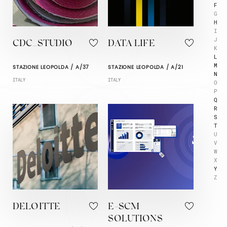
F
G
H
I
J
CDC_STUDIO
DATA LIFE
K
L
M
STAZIONE LEOPOLDA / A/37
STAZIONE LEOPOLDA / A/21
N
ITALY
ITALY
O
P
Q
R
S
T
U
V
W
X
Y
Z
DELOITTE
E-SCM
SOLUTIONS