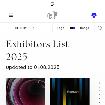
Logo
Image
FILTER BY
Exhibitors List
2025
Updated to 01.08.2025
0
A
B
C
D
E