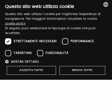
Questo sito web utilizza cookie
Informazioni Generali
Questo sito web utilizza i cookie per migliorare l'esperienza di
ITALIAN
navigazione. Per maggiori informazioni visualizza la nostra
cookie policy
Login
ENGLISH
Di seguito puoi selezionare le tipologie di cookie che puoi
accettare:
Accedi per gestire il tuo profilo, ottenere i tuoi
STRETTAMENTE NECESSARI
PERFORMANCE
biglietti ed organizzare la tua visita.
TARGETING
FUNZIONALITÀ
MOSTRA DETTAGLI
Email / username
ACCETTA TUTTO
RIFIUTA TUTTO
Password
Strettamente necessari
Performance
Targeting
Funzionalità
Recupera password
I cookie strettamente necessari consentono le funzionalità principali
del sito web come l'accesso dell'utente e la gestione dell'account. Il