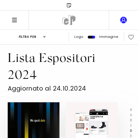
Logo
Immagine
FILTRA PER
Lista Espositori
2024
Aggiornato al 24.10.2024
0
A
B
C
D
E