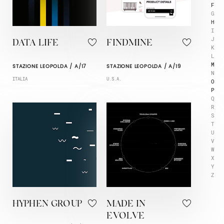
F
G
H
I
J
DATA LIFE
FINDMINE
K
L
M
STAZIONE LEOPOLDA / A/17
STAZIONE LEOPOLDA / A/19
N
ITALIA
U.S.A.
O
P
Q
R
S
T
U
V
W
X
Y
Z
HYPHEN GROUP
MADE IN
EVOLVE