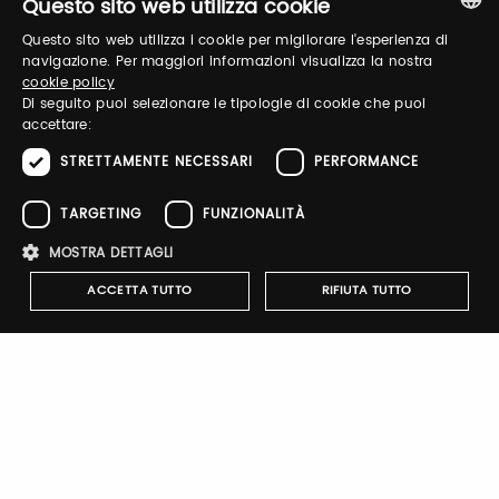
Questo sito web utilizza cookie
Questo sito web utilizza i cookie per migliorare l'esperienza di
ITALIAN
navigazione. Per maggiori informazioni visualizza la nostra
Password
cookie policy
ENGLISH
Di seguito puoi selezionare le tipologie di cookie che puoi
accettare:
Forgot password?
STRETTAMENTE NECESSARI
PERFORMANCE
TARGETING
FUNZIONALITÀ
MOSTRA DETTAGLI
ACCETTA TUTTO
RIFIUTA TUTTO
Sign up
Strettamente necessari
Performance
Targeting
Funzionalità
I cookie strettamente necessari consentono le funzionalità principali
del sito web come l'accesso dell'utente e la gestione dell'account. Il
Company Profile
sito web non può essere utilizzato correttamente senza i cookie