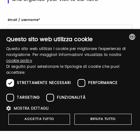
Email / username
Questo sito web utilizza cookie
Password
Questo sito web utilizza i cookie per migliorare l'esperienza di
ITALIAN
navigazione. Per maggiori informazioni visualizza la nostra
cookie policy
ENGLISH
Di seguito puoi selezionare le tipologie di cookie che puoi
accettare:
Forgot password?
STRETTAMENTE NECESSARI
PERFORMANCE
TARGETING
FUNZIONALITÀ
MOSTRA DETTAGLI
ACCETTA TUTTO
RIFIUTA TUTTO
Sign up