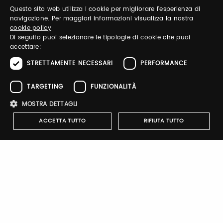
Questo sito web utilizza i cookie per migliorare l'esperienza di
ITALIAN
navigazione. Per maggiori informazioni visualizza la nostra
Password
cookie policy
ENGLISH
Di seguito puoi selezionare le tipologie di cookie che puoi
accettare:
Forgot password?
STRETTAMENTE NECESSARI
PERFORMANCE
TARGETING
FUNZIONALITÀ
MOSTRA DETTAGLI
ACCETTA TUTTO
RIFIUTA TUTTO
Sign up
Strettamente necessari
Performance
Targeting
Funzionalità
I cookie strettamente necessari consentono le funzionalità principali
del sito web come l'accesso dell'utente e la gestione dell'account. Il
Company Profile
sito web non può essere utilizzato correttamente senza i cookie
strettamente necessari.