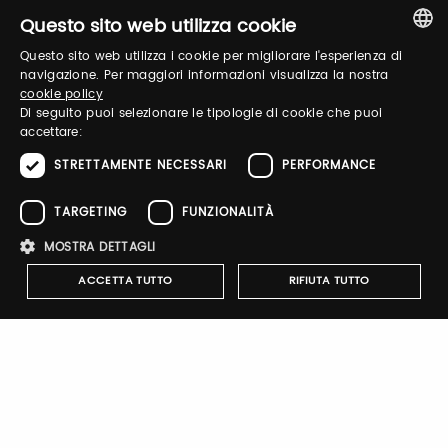
and organize your visit to our fairs.
Questo sito web utilizza cookie
Questo sito web utilizza i cookie per migliorare l'esperienza di
ITALIAN
navigazione. Per maggiori informazioni visualizza la nostra
Email / username
cookie policy
ENGLISH
Di seguito puoi selezionare le tipologie di cookie che puoi
accettare:
Password
STRETTAMENTE NECESSARI
PERFORMANCE
TARGETING
FUNZIONALITÀ
Forgot password?
MOSTRA DETTAGLI
ACCETTA TUTTO
RIFIUTA TUTTO
Strettamente necessari
Performance
Targeting
Funzionalità
Sign up
I cookie strettamente necessari consentono le funzionalità principali
del sito web come l'accesso dell'utente e la gestione dell'account. Il