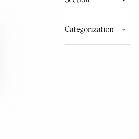
Section
Gold
Platinum
Categorization
Silver
PROCESS
TECNNOLOGIES INDUSTRY
4.0
SUSTAINABILITY AND
CIRCULAR ECONOMY