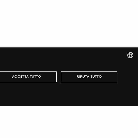
ITALIAN
ACCETTA TUTTO
RIFIUTA TUTTO
ENGLISH
può essere utilizzato correttamente senza i cookie