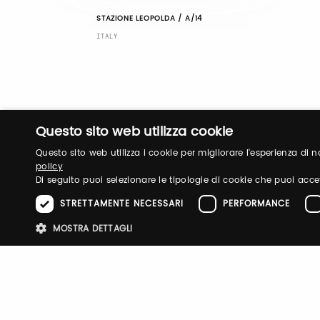
STAZIONE LEOPOLDA / A/14
ITALY
Questo sito web utilizza cookie
Questo sito web utilizza i cookie per migliorare l'esperienza di
policy
Di seguito puoi selezionare le tipologie di cookie che puoi acce
STRETTAMENTE NECESSARI
PERFORMANCE
MOSTRA DETTAGLI
Stre
I cookie strettamente necessari consentono le funzionalità principali d
strettamente necessari.