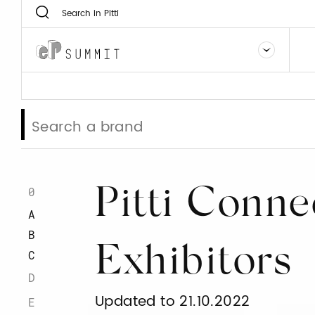
0
Pitti Conne
A
B
Exhibitors
C
D
Updated to 21.10.2022
E