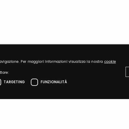
 navigazione. Per maggiori informazioni visualizza la nostra
cookie
ttare:
TARGETING
FUNZIONALITÀ
ttamente necessari
Performance
Targeting
Funzionalità
el sito web come l'accesso dell'utente e la gestione dell'account. Il sito web non 