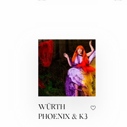
WÜRTH
PHOENIX & K3