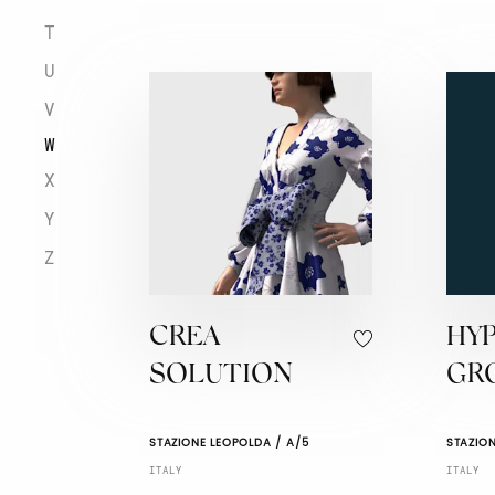
T
U
V
W
X
Y
Z
CREA
HYP
SOLUTION
GR
STAZIONE LEOPOLDA / A/5
STAZION
ITALY
ITALY