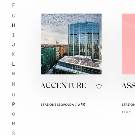
F
G
H
I
J
K
L
M
N
ACCENTURE
AS
O
P
STAZIONE LEOPOLDA / A/10
STAZION
ITALY
Q
R
S