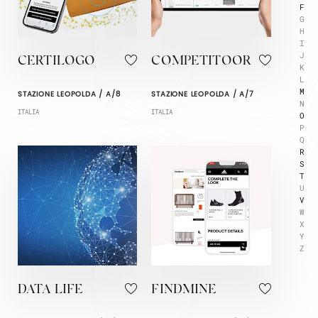
F
G
H
I
J
CERTILOGO
COMPETITOOR
K
L
M
STAZIONE LEOPOLDA / A/8
STAZIONE LEOPOLDA / A/7
N
ITALIA
ITALIA
O
P
Q
R
S
T
U
V
W
X
Y
Z
DATA LIFE
FINDMINE