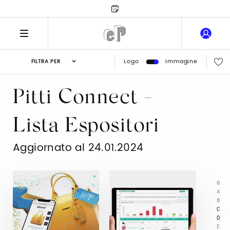
Logo
Immagine
FILTRA PER
Pitti Connect -
Lista Espositori
Aggiornato al 24.01.2024
0
A
B
C
D
E