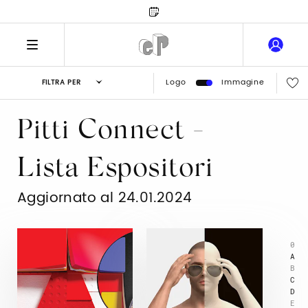
Logo
Immagine
FILTRA PER
Pitti Connect -
Lista Espositori
Aggiornato al 24.01.2024
0
A
B
C
D
E