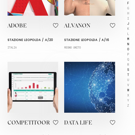
F
G
H
I
J
ADOBE
ALVANON
K
L
M
STAZIONE LEOPOLDA / A/20
STAZIONE LEOPOLDA / A/16
N
ITALIA
REGNO UNITO
O
P
Q
R
S
T
U
V
W
X
Y
Z
COMPETITOOR
DATA LIFE