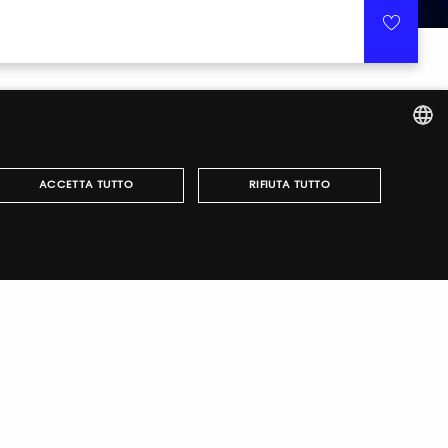
ITALIAN
ACCETTA TUTTO
RIFIUTA TUTTO
ENGLISH
r fairs, obtain your tickets and organize your visit.
può essere utilizzato correttamente senza i cookie