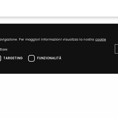
 navigazione. Per maggiori informazioni visualizza la nostra
cookie
ttare:
TARGETING
FUNZIONALITÀ
Sign up
ttamente necessari
Performance
Targeting
Funzionalità
nd organize
Register to visit ou
el sito web come l'accesso dell'utente e la gestione dell'account. Il sito web non 
zione
Sign up
 di autenticazione