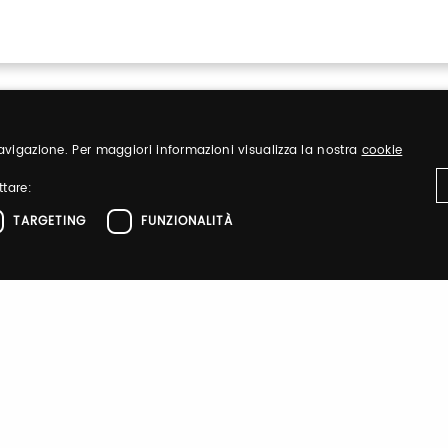
 navigazione. Per maggiori informazioni visualizza la nostra
cookie
ttare:
TARGETING
FUNZIONALITÀ
Sign up
ttamente necessari
Performance
Targeting
Funzionalità
nd organize
Register to visit ou
el sito web come l'accesso dell'utente e la gestione dell'account. Il sito web non 
zione
Sign up
 di autenticazione