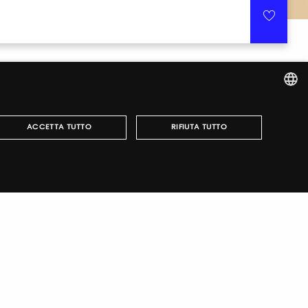
ITALIAN
ACCETTA TUTTO
RIFIUTA TUTTO
ENGLISH
r fairs, obtain your tickets and organize your visit.
può essere utilizzato correttamente senza i cookie